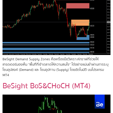
BeSight Demand Supply Zones คือเครื่องมือวิเคราะห์กราฟที่ช่วยให้
เทรดเดอร์มองเห็น “พื้นที่ที่เจ้าตลาดให้ความสนใจ” ได้อย่างแม่นยำผ่านการระบุ
โซนอุปสงค์ (Demand) และ โซนอุปทาน (Supply) โดยอัตโนมัติ บนโปรแกรม
MT4
BeSight BoS&CHoCH (MT4)