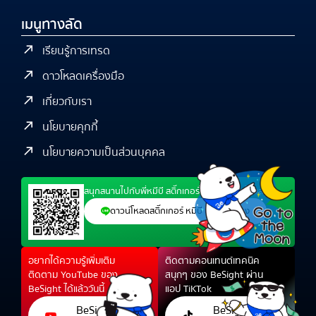
เมนูทางลัด
เรียนรู้การเทรด
ดาวโหลดเครื่องมือ
เกี่ยวกับเรา
นโยบายคุกกี้
นโยบายความเป็นส่วนบุคคล
สนุกสนานไปกับพี่หมีบี สติ๊กเกอร์ไลน์สุดน่ารัก ได้แล้ว
ดาวน์โหลดสติ๊กเกอร์ หมีบี นักเทรดทอง
อยากได้ความรู้เพิ่มเติม
ติดตามคอนเทนต์เทคนิค
ติดตาม YouTube ของ
สนุกๆ ของ BeSight ผ่าน
BeSight ได้แล้ววันนี้
แอป TiKTok
BeSight
BeSight