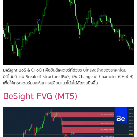
BeSight BoS & CHoCH คืออินดิเคเตอร์ที่ช่วยระบุโครงสร้างของราคาโดย
อัตโนมัติ เช่น Break of Structure (BoS) และ Change of Character (CHoCH)
เพื่อให้เทรดเดอร์มองเห็นการเปลี่ยนแนวโน้มได้ชัดเจนยิ่งขึ้น
BeSight FVG (MT5)