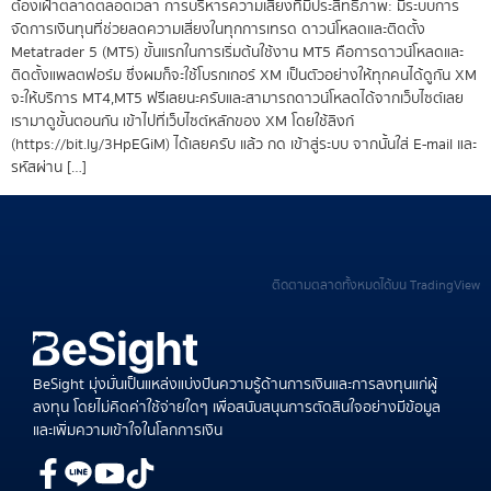
ต้องเฝ้าตลาดตลอดเวลา การบริหารความเสี่ยงที่มีประสิทธิภาพ: มีระบบการ
จัดการเงินทุนที่ช่วยลดความเสี่ยงในทุกการเทรด ดาวน์โหลดและติดตั้ง
Metatrader 5 (MT5) ขั้นแรกในการเริ่มต้นใช้งาน MT5 คือการดาวน์โหลดและ
ติดตั้งแพลตฟอร์ม ซึ่งผมก็จะใช้โบรกเกอร์ XM เป็นตัวอย่างให้ทุกคนได้ดูกัน XM
จะให้บริการ MT4,MT5 ฟรีเลยนะครับและสามารถดาวน์โหลดได้จากเว็บไซต์เลย
เรามาดูขั้นตอนกัน เข้าไปที่เว็บไซต์หลักของ XM โดยใช้ลิงก์
(https://bit.ly/3HpEGiM) ได้เลยครับ แล้ว กด เข้าสู่ระบบ จากนั้นใส่ E-mail และ
รหัสผ่าน […]
ติดตามตลาดทั้งหมดได้บน TradingView
BeSight มุ่งมั่นเป็นแหล่งแบ่งปันความรู้ด้านการเงินและการลงทุนแก่ผู้
ลงทุน โดยไม่คิดค่าใช้จ่ายใดๆ เพื่อสนับสนุนการตัดสินใจอย่างมีข้อมูล
และเพิ่มความเข้าใจในโลกการเงิน