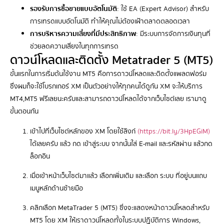
รองรับการซื้อขายแบบอัตโนมัติ
: ใช้ EA (Expert Advisor) สำหรับ
การเทรดแบบอัตโนมัติ ทำให้คุณไม่ต้องเฝ้าตลาดตลอดเวลา
การบริหารความเสี่ยงที่มีประสิทธิภาพ
: มีระบบการจัดการเงินทุนที่
ช่วยลดความเสี่ยงในทุกการเทรด
ดาวน์โหลดและติดตั้ง Metatrader 5 (MT5)
ขั้นแรกในการเริ่มต้นใช้งาน MT5 คือการดาวน์โหลดและติดตั้งแพลตฟอร์ม
ซึ่งผมก็จะใช้โบรกเกอร์ XM เป็นตัวอย่างให้ทุกคนได้ดูกัน XM จะให้บริการ
MT4,MT5 ฟรีเลยนะครับและสามารถดาวน์โหลดได้จากเว็บไซต์เลย เรามาดู
ขั้นตอนกัน
เข้าไปที่เว็บไซต์หลักของ XM โดยใช้ลิงก์
(https://bit.ly/3HpEGiM)
ได้เลยครับ แล้ว กด เข้าสู่ระบบ จากนั้นใส่ E-mail และรหัสผ่าน แล้วกด
ล็อกอิน
เมื่อเข้าหน้าเว็บไซต์มาแล้ว เลือกเพิ่มเติม และเลือก ระบบ ที่อยู่บนแถบ
เมนูหลักด้านซ้ายมือ
คลิกเลือก MetaTrader 5 (MT5) ซึ่งจะแสดงหน้าดาวน์โหลดสำหรับ
MT5 โดย XM ให้เราดาวน์โหลดทั้งในระบบปฏิบัติการ Windows,