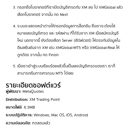
กรอกชื่อโบรกเกอร์ที่เราเปิดบัญชีเทรดกับ XM ลง ไป XMGlobal แล้ว
เลือกโบรกเกอร์ จากนั้น กด Next
ระบบจะแสดงหน้าต่างให้กรอกข้อมูลการล็อกอิน ซึ่งเราจะต้องใส่
หมายเลขบัญชีเทรด และ รหัสผ่าน ที่ได้รับจาก XM เมื่อสมัครบัญชี
ใหม่ นอกจากนี้ ยังต้องเลือก Server (เซิร์ฟเวอร์) ให้ตรงกับข้อมูลใน
อีเมลยืนยันจาก XM เช่น XMGlobal-MT5 หรือ XMGlobal-Real ให้
ถูกต้อง จากนั้น กด Finish
เมื่อเราเข้าสู่ระบบเรียบร้อยแล้วขึ้นเป็นเลขบัญชีเทรดของเรา เราก็
สามารถเริ่มการเทรดบน MT5 ได้เลย
รายะเอียดซอฟต์แวร์
ผู้พัฒนา:
MetaQuotes
Distribution:
XM Trading Point
ขนาดไฟล์
: 6.3MB
ระบบปฏิบัติการ:
Windows, Mac OS, IOS, Android
ความปลอดภัย:
ทดสอบแล้ว