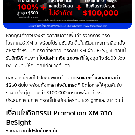
หากคุณกำลังมองหาโอกาสในการเพิ่มกำไรจากการเทรด
โบรกเกอร์ XM มาพร้อมโปรโมชั่นจัดเต็มในเดือนแห่งการเลือกตั้ง
สหรัฐสำหรับนักเทรดทั้งหลาย เทรดกับ XM ผ่าน BeSight ตอนนี้
รับสิทธิพิเศษจาก
โบนัสฝากเงิน 100%
ที่ให้สูงสุดถึง $500 ช่วย
เพิ่มเงินทุนให้กับคุณได้อย่างคุ้มค่า
นอกจากนี้ยังมีโปรโมชั่นพิเศษ โบนัส
เทรดแลกตั๋วเงินสด
มูลค่า
$250 ต่อใบ พร้อมทั้ง
การแข่งขันเทรด
ที่เปิดโอกาสให้คุณลุ้นรับ
รางวัลใหญ่มูลค่ากว่า $100,000 เตรียมพร้อมสำหรับ
ประสบการณ์การเทรดที่ไม่เหมือนใครกับ BeSight และ XM วันนี้!
เงื่อนไขกิจกรรม Promotion XM จาก
BeSight
รายละเอียดโปรโมชั่นเงินคืน