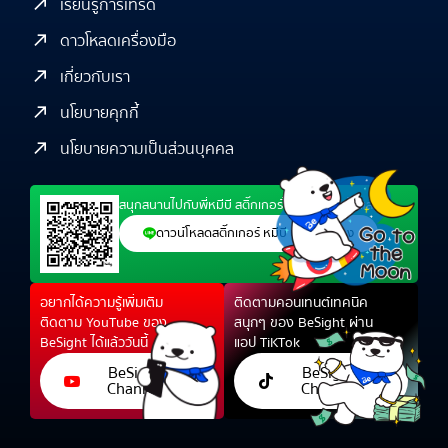
เรียนรู้การเทรด
ดาวโหลดเครื่องมือ
เกี่ยวกับเรา
นโยบายคุกกี้
นโยบายความเป็นส่วนบุคคล
สนุกสนานไปกับพี่หมีบี สติ๊กเกอร์ไลน์สุดน่ารัก ได้แล้ว
ดาวน์โหลดสติ๊กเกอร์ หมีบี นักเทรดทอง
อยากได้ความรู้เพิ่มเติม
ติดตามคอนเทนต์เทคนิค
ติดตาม YouTube ของ
สนุกๆ ของ BeSight ผ่าน
BeSight ได้แล้ววันนี้
แอป TiKTok
BeSight
BeSight
Channel
Channel