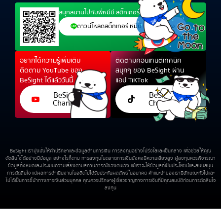
สนุกสนานไปกับพี่หมีบี สติ๊กเกอร์ไลน์สุดน่ารัก ได้แล้ว
ดาวน์โหลดสติ๊กเกอร์ หมีบี นักเทรดทอง
อยากได้ความรู้เพิ่มเติม
ติดตามคอนเทนต์เทคนิค
ติดตาม YouTube ของ
สนุกๆ ของ BeSight ผ่าน
BeSight ได้แล้ววันนี้
แอป TiKTok
BeSight
BeSight
Channel
Channel
BeSight เรามุ่งมั่นให้คำปรึกษาและข้อมูลด้านการเงิน การลงทุนอย่างโปร่งใสและเป็นกลาง เพื่อช่วยให้คุณ
ตัดสินใจได้อย่างมีข้อมูล อย่างไรก็ตาม การลงทุนในตลาดการเงินยังคงมีความเสี่ยงสูง ผู้ลงทุนควรพิจารณา
ข้อมูลทั้งหมดและประเมินความเสี่ยงตามสถานการณ์ของตนเอง แม้เราจะให้ข้อมูลที่เป็นประโยชน์และสนับสนุน
การตัดสินใจ แต่ผลการดำเนินงานในอดีตไม่ได้รับประกันผลลัพธ์ในอนาคต คำแนะนำของเรามีลักษณะทั่วไปและ
ไม่ได้เป็นการชี้นำทางการเงินส่วนบุคคล คุณควรปรึกษาผู้เชี่ยวชาญทางการเงินที่มีคุณสมบัติก่อนการตัดสินใจ
ลงทุน
Copyright 2024 © All Right Reserved | BeSight Design Teams