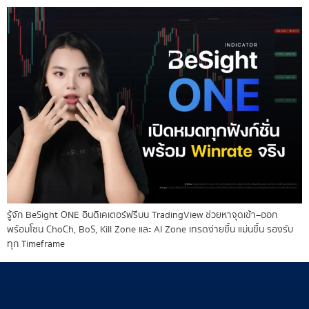
รู้จัก BeSight ONE อินดิเคเตอร์ฟรีบน TradingView ช่วยหาจุดเข้า–ออก
พร้อมโซน ChoCh, BoS, Kill Zone และ AI Zone เทรดง่ายขึ้น แม่นขึ้น รองรับ
ทุก Timeframe