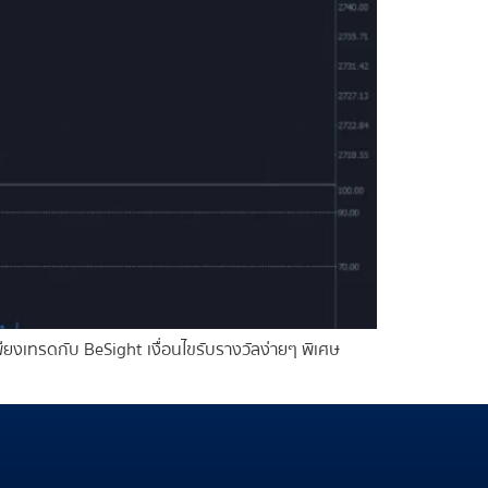
ียงเทรดกับ BeSight เงื่อนไขรับรางวัลง่ายๆ พิเศษ