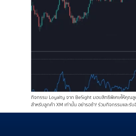
กิจกรรม Loyalty จาก BeSight มอบสิทธิพิเศษให้คุณลูกค
สำหรับลูกค้า XM เท่านั้น อย่ารอช้า! ร่วมกิจกรรมและ