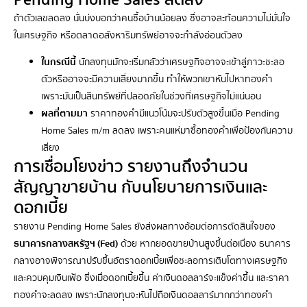
ถ้าตัวเลขลดลง นั่นบ่งบอกว่าคนซื้อบ้านน้อยลง ซึ่งอาจสะท้อนความไม่มั่นใจ
ในเศรษฐกิจ หรือตลาดอสังหาริมทรัพย์อาจจะกำลังอ่อนตัวลง
ในกรณีนี้
นักลงทุนมักจะเริ่มกลัวว่าเศรษฐกิจอาจจะเข้าสู่ภาวะชะลอ
ตัวหรืออาจจะมีความเสี่ยงมากขึ้น ทำให้พวกเขาหันไปหาทองคำ
เพราะมันเป็นสินทรัพย์ที่ปลอดภัยในช่วงที่เศรษฐกิจไม่แน่นอน
ผลที่ตามมา
ราคาทองคำมีแนวโน้มจะปรับตัวสูงขึ้นเมื่อ Pending
Home Sales m/m ลดลง เพราะคนแห่มาซื้อทองคำเพื่อป้องกันความ
เสี่ยง
การเชื่อมโยงข่าว รายงานถึงจำนวน
สัญญาขายบ้าน กับนโยบายการเงินและ
ดอกเบี้ย
รายงาน Pending Home Sales ยังส่งผลทางอ้อมต่อการตัดสินใจของ
ธนาคารกลางสหรัฐฯ (Fed)
ด้วย หากยอดขายบ้านสูงขึ้นต่อเนื่อง ธนาคาร
กลางอาจพิจารณาปรับขึ้นอัตราดอกเบี้ยเพื่อชะลอการเติบโตทางเศรษฐกิจ
และควบคุมเงินเฟ้อ ซึ่งเมื่อดอกเบี้ยขึ้น ค่าเงินดอลลาร์จะแข็งค่าขึ้น และราคา
ทองคำจะลดลง เพราะนักลงทุนจะหันไปถือเงินดอลลาร์มากกว่าทองคำ