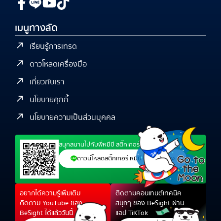
เมนูทางลัด
เรียนรู้การเทรด
ดาวโหลดเครื่องมือ
เกี่ยวกับเรา
นโยบายคุกกี้
นโยบายความเป็นส่วนบุคคล
สนุกสนานไปกับพี่หมีบี สติ๊กเกอร์ไลน์สุดน่ารัก ได้แล้ว
ดาวน์โหลดสติ๊กเกอร์ หมีบี นักเทรดทอง
อยากได้ความรู้เพิ่มเติม
ติดตามคอนเทนต์เทคนิค
ติดตาม YouTube ของ
สนุกๆ ของ BeSight ผ่าน
BeSight ได้แล้ววันนี้
แอป TiKTok