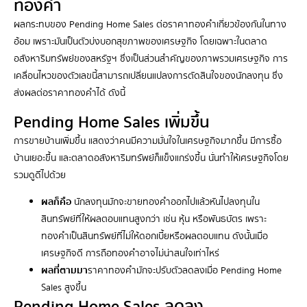
ทองคำ
ผลกระทบของ
Pending Home Sales
ต่อราคาทองคำเกี่ยวข้องกันในทาง
อ้อม เพราะมันเป็นตัวบ่งบอกสุขภาพของเศรษฐกิจ โดยเฉพาะในตลาด
อสังหาริมทรัพย์ของสหรัฐฯ ซึ่งเป็นส่วนสำคัญของภาพรวมเศรษฐกิจ การ
เคลื่อนไหวของตัวเลขนี้สามารถเปลี่ยนแปลงการตัดสินใจของนักลงทุน ซึ่ง
ส่งผลต่อราคาทองคำได้ ดังนี้
Pending Home Sales เพิ่มขึ้น
การขายบ้านเพิ่มขึ้น แสดงว่าคนมีความมั่นใจในเศรษฐกิจมากขึ้น มีการซื้อ
บ้านเยอะขึ้น และตลาดอสังหาริมทรัพย์ก็แข็งแกร่งขึ้น นั่นทำให้เศรษฐกิจโดย
รวมดูดีไปด้วย
ผลก็คือ
นักลงทุนมักจะขายทองคำออกไปแล้วหันไปลงทุนใน
สินทรัพย์ที่ให้ผลตอบแทนสูงกว่า เช่น หุ้น หรือพันธบัตร เพราะ
ทองคำเป็นสินทรัพย์ที่ไม่ให้ดอกเบี้ยหรือผลตอบแทน ดังนั้นเมื่อ
เศรษฐกิจดี การถือทองคำอาจไม่น่าสนใจเท่าไหร่
ผลที่ตามมา
ราคาทองคำมักจะปรับตัวลดลงเมื่อ Pending Home
Sales สูงขึ้น
Pending Home Sales ลดลง