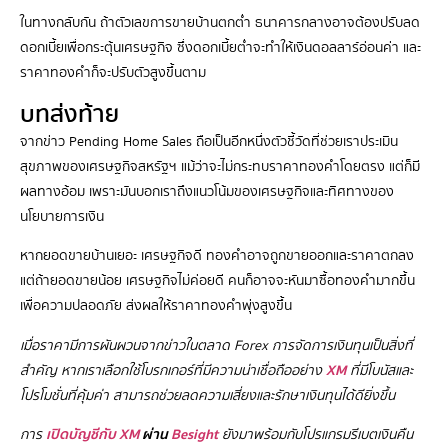
ในทางกลับกัน ถ้าตัวเลขการขายบ้านตกต่ำ ธนาคารกลางอาจต้องปรับลด
ดอกเบี้ยเพื่อกระตุ้นเศรษฐกิจ ซึ่งดอกเบี้ยต่ำจะทำให้เงินดอลลาร์อ่อนค่า และ
ราคาทองคำก็จะปรับตัวสูงขึ้นตาม
บทส่งท้าย
จากข่าว Pending Home Sales ถือเป็นอีกหนึ่งตัวชี้วัดที่ช่วยเราประเมิน
สุขภาพของเศรษฐกิจสหรัฐฯ แม้ว่าจะไม่กระทบราคาทองคำโดยตรง แต่ก็มี
ผลทางอ้อม เพราะมันบอกเราถึงแนวโน้มของเศรษฐกิจและทิศทางของ
นโยบายการเงิน
หากยอดขายบ้านเยอะ เศรษฐกิจดี ทองคำอาจถูกขายออกและราคาตกลง
แต่ถ้ายอดขายน้อย เศรษฐกิจไม่ค่อยดี คนก็อาจจะหันมาซื้อทองคำมากขึ้น
เพื่อความปลอดภัย ส่งผลให้ราคาทองคำพุ่งสูงขึ้น
เมื่อราคามีการผันผวนจากข่าวในตลาด Forex การจัดการเงินทุนเป็นสิ่งที่
สำคัญ หากเราเลือกใช้โบรกเกอร์ที่มีความน่าเชื่อถืออย่าง
XM
ที่มีโบนัสและ
โปรโมชั่นที่คุ้มค่า สามารถช่วยลดความเสี่ยงและรักษาเงินทุนได้ดียิ่งขึ้น
การ
เปิดบัญชีกับ XM
ผ่าน
Besight
ยังมาพร้อมกับโปรแกรมรีเบตเงินคืน