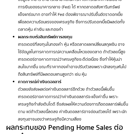
การเงินของธนาคารกลาง (Fed) ได้ หากตลาดอสังหาริมทรัพย์
แข็งแกร่งมาก อาจทำให้ Fed ต้องพิจารณาปรับขึ้นอัตราดอกเบี้ย
เพื่อลดความร้อนแรงของเศรษฐกิจ ซึ่งการปรับดอกเบี้ยมีผลต่อทั้ง
ตลาดหุ้น ค่าเงิน และทองคำ
ผลกระทบต่อสินทรัพย์การลงทุน
เทรดเดอร์ที่ลงทุนในทองคำ หุ้น หรือตลาดแลกเปลี่ยนสกุลเงิน อาจ
ใช้ข้อมูลในการคาดการณ์ความเคลื่อนไหวของตลาด ถ้าตัวเลขนี้สูง
เทรดเดอร์อาจคาดการณ์ว่าเศรษฐกิจจะดีต่อเนื่อง ซึ่งทำให้หุ้นน่า
สนใจมากขึ้น ขณะที่ราคาทองคำอาจปรับตัวลงเพราะนักลงทุนหันไป
ถือสินทรัพย์ที่มีผลตอบแทนสูงกว่า เช่น หุ้น
คาดการณ์ค่าเงินดอลลาร์
ตัวเลขยังส่งผลต่อค่าเงินดอลลาร์อีกด้วย ถ้าตัวเลขนี้เพิ่มขึ้น
เทรดเดอร์อาจคาดการณ์ว่าค่าเงินดอลลาร์จะแข็งค่าขึ้น เพราะ
เศรษฐกิจกำลังเติบโตดี ซึ่งส่งผลให้ความต้องการถือดอลลาร์เพิ่มขึ้น
ตาม แต่ถ้าตัวเลขนี้ลดลง ค่าเงินดอลลาร์อาจอ่อนตัวลงได้ เพราะนัก
ลงทุนอาจมองว่าเศรษฐกิจมีความเสี่ยง
ผลกระทบของ Pending Home Sales ต่อ